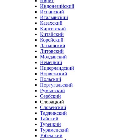
Иврит
Индонезийский
Испанский
Итальянский
Казахский
Киргизский
Китайский
Корейский
Латышский
Литовский
Молдавский
Немецкий
Нидерландский
Норвежский
Польский
Португальский
Румынский
Сербский
Словацкий
Словенский
Таджикский
Тайский
Турецкий
Туркменский
Узбекский