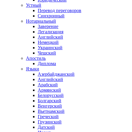
Устный
Перевод переговоров
Синхронный
Нотариальный
Заверение
Легализация
Английский
Немецкий
Украинский
Чешский
Апостиль
Диплома
Языки
Азербайджанский
Английский
Арабский
Армянский
Белорусский
Болгарский
Венгерский
Вьетнамский
Греческий
Грузинский
Датский