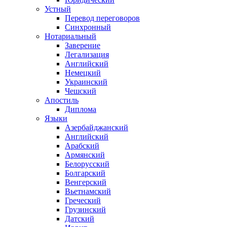
Устный
Перевод переговоров
Синхронный
Нотариальный
Заверение
Легализация
Английский
Немецкий
Украинский
Чешский
Апостиль
Диплома
Языки
Азербайджанский
Английский
Арабский
Армянский
Белорусский
Болгарский
Венгерский
Вьетнамский
Греческий
Грузинский
Датский