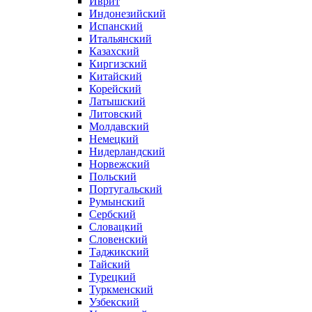
Иврит
Индонезийский
Испанский
Итальянский
Казахский
Киргизский
Китайский
Корейский
Латышский
Литовский
Молдавский
Немецкий
Нидерландский
Норвежский
Польский
Португальский
Румынский
Сербский
Словацкий
Словенский
Таджикский
Тайский
Турецкий
Туркменский
Узбекский